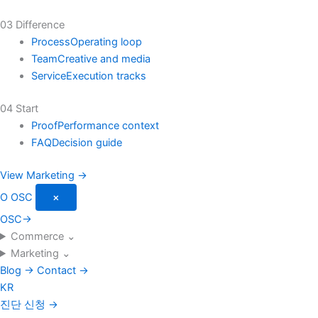
03 Difference
Process
Operating loop
Team
Creative and media
Service
Execution tracks
04 Start
Proof
Performance context
FAQ
Decision guide
View Marketing →
O
OSC
×
OSC
→
Commerce
⌄
Marketing
⌄
Blog
→
Contact
→
KR
진단 신청
→