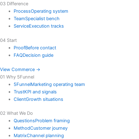
03 Difference
Process
Operating system
Team
Specialist bench
Service
Execution tracks
04 Start
Proof
Before contact
FAQ
Decision guide
View Commerce →
01 Why 5Funnel
5Funnel
Marketing operating team
Trust
KPI and signals
Client
Growth situations
02 What We Do
Questions
Problem framing
Method
Customer journey
Matrix
Channel planning