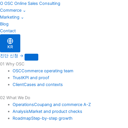
블
Skip
O
OSC
Online Sales Consulting
로
to
Commerce
⌄
그
content
Marketing
⌄
검
Blog
색
Contact
KR
진단 신청
→
01 Why OSC
OSC
Commerce operating team
Trust
KPI and proof
Client
Cases and contexts
02 What We Do
Operations
Coupang and commerce A-Z
Analysis
Market and product checks
Roadmap
Step-by-step growth