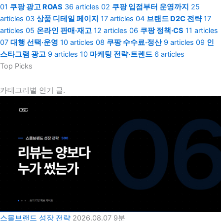
01
쿠팡 광고 ROAS
36 articles
02
쿠팡 입점부터 운영까지
25
articles
03
상품 디테일 페이지
17 articles
04
브랜드 D2C 전략
17
articles
05
온라인 판매·재고
12 articles
06
쿠팡 정책·CS
11 articles
07
대행 선택·운영
10 articles
08
쿠팡 수수료·정산
9 articles
09
인
스타그램 광고
9 articles
10
마케팅 전략·트렌드
6 articles
Top Picks
카테고리별 인기 글.
스몰브랜드 성장 전략
2026.08.07
9분