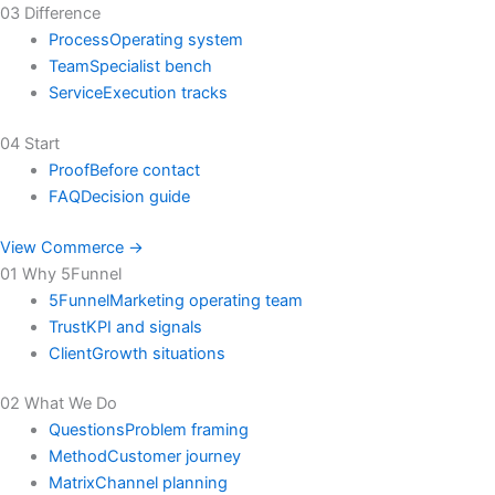
03 Difference
Process
Operating system
Team
Specialist bench
Service
Execution tracks
04 Start
Proof
Before contact
FAQ
Decision guide
View Commerce →
01 Why 5Funnel
5Funnel
Marketing operating team
Trust
KPI and signals
Client
Growth situations
02 What We Do
Questions
Problem framing
Method
Customer journey
Matrix
Channel planning