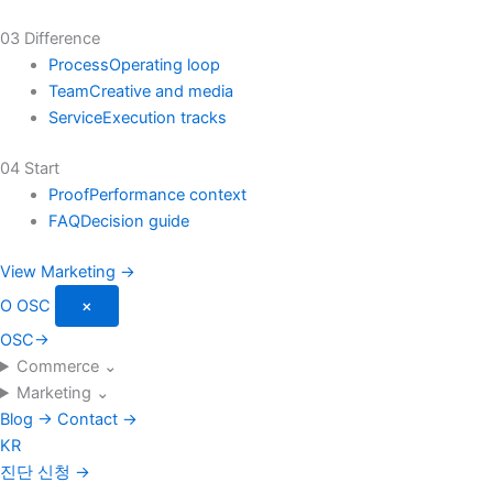
03 Difference
Process
Operating loop
Team
Creative and media
Service
Execution tracks
04 Start
Proof
Performance context
FAQ
Decision guide
View Marketing →
O
OSC
×
OSC
→
Commerce
⌄
Marketing
⌄
Blog
→
Contact
→
KR
진단 신청
→