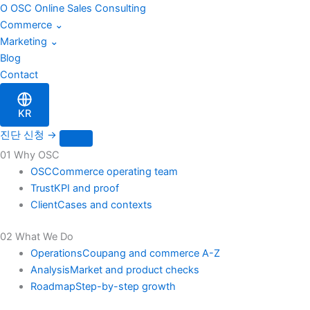
이
Skip
O
OSC
Online Sales Consulting
메
to
Commerce
⌄
일
content
Marketing
⌄
Blog
Contact
KR
진단 신청
→
01 Why OSC
OSC
Commerce operating team
Trust
KPI and proof
Client
Cases and contexts
02 What We Do
Operations
Coupang and commerce A-Z
Analysis
Market and product checks
Roadmap
Step-by-step growth