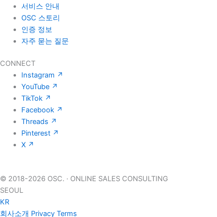
서비스 안내
OSC 스토리
인증 정보
자주 묻는 질문
CONNECT
Instagram
↗
YouTube
↗
TikTok
↗
Facebook
↗
Threads
↗
Pinterest
↗
X
↗
© 2018-2026 OSC.
·
ONLINE SALES CONSULTING
SEOUL
KR
회사소개
Privacy
Terms