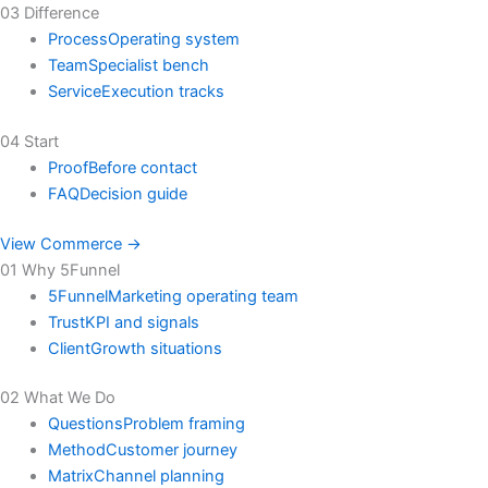
03 Difference
Process
Operating system
Team
Specialist bench
Service
Execution tracks
04 Start
Proof
Before contact
FAQ
Decision guide
View Commerce →
01 Why 5Funnel
5Funnel
Marketing operating team
Trust
KPI and signals
Client
Growth situations
02 What We Do
Questions
Problem framing
Method
Customer journey
Matrix
Channel planning