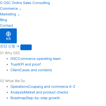
이
Skip
O
OSC
Online Sales Consulting
메
to
Commerce
⌄
일
content
Marketing
⌄
Blog
Contact
KR
진단 신청
→
01 Why OSC
OSC
Commerce operating team
Trust
KPI and proof
Client
Cases and contexts
02 What We Do
Operations
Coupang and commerce A-Z
Analysis
Market and product checks
Roadmap
Step-by-step growth