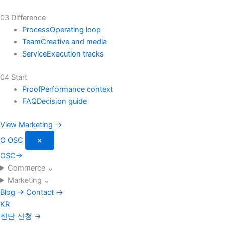
03 Difference
Process
Operating loop
Team
Creative and media
Service
Execution tracks
04 Start
Proof
Performance context
FAQ
Decision guide
View Marketing →
O
OSC
×
OSC
→
Commerce
⌄
Marketing
⌄
Blog
→
Contact
→
KR
진단 신청
→