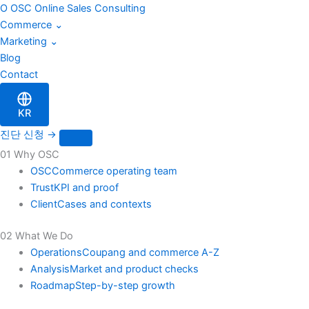
이
Skip
O
OSC
Online Sales Consulting
메
to
Commerce
⌄
일
content
Marketing
⌄
Blog
Contact
KR
진단 신청
→
01 Why OSC
OSC
Commerce operating team
Trust
KPI and proof
Client
Cases and contexts
02 What We Do
Operations
Coupang and commerce A-Z
Analysis
Market and product checks
Roadmap
Step-by-step growth