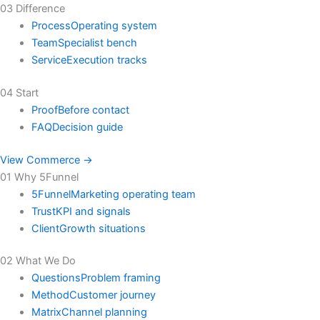
03 Difference
Process
Operating system
Team
Specialist bench
Service
Execution tracks
04 Start
Proof
Before contact
FAQ
Decision guide
View Commerce →
01 Why 5Funnel
5Funnel
Marketing operating team
Trust
KPI and signals
Client
Growth situations
02 What We Do
Questions
Problem framing
Method
Customer journey
Matrix
Channel planning