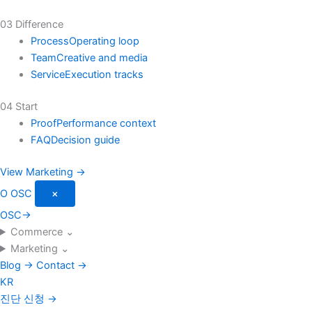
03 Difference
Process
Operating loop
Team
Creative and media
Service
Execution tracks
04 Start
Proof
Performance context
FAQ
Decision guide
View Marketing →
O
OSC
×
OSC
→
Commerce
⌄
Marketing
⌄
Blog
→
Contact
→
KR
진단 신청
→