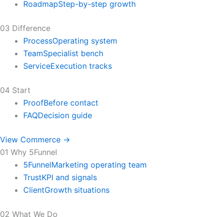
Roadmap
Step-by-step growth
03 Difference
Process
Operating system
Team
Specialist bench
Service
Execution tracks
04 Start
Proof
Before contact
FAQ
Decision guide
View Commerce →
01 Why 5Funnel
5Funnel
Marketing operating team
Trust
KPI and signals
Client
Growth situations
02 What We Do