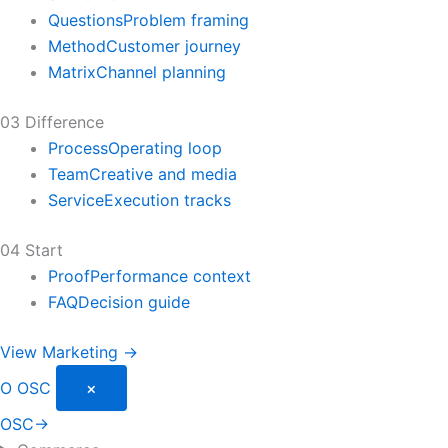
Questions
Problem framing
Method
Customer journey
Matrix
Channel planning
03 Difference
Process
Operating loop
Team
Creative and media
Service
Execution tracks
04 Start
Proof
Performance context
FAQ
Decision guide
View Marketing →
O
OSC
×
OSC
→