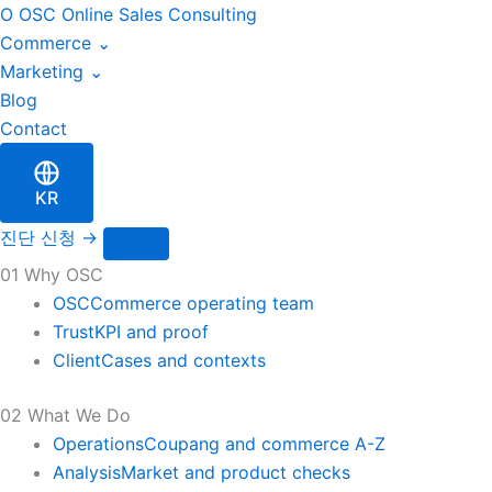
이
Skip
O
OSC
Online Sales Consulting
메
to
Commerce
⌄
일
content
Marketing
⌄
Blog
Contact
KR
진단 신청
→
01 Why OSC
OSC
Commerce operating team
Trust
KPI and proof
Client
Cases and contexts
02 What We Do
Operations
Coupang and commerce A-Z
Analysis
Market and product checks