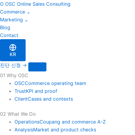
이
Skip
O
OSC
Online Sales Consulting
메
to
Commerce
⌄
일
content
Marketing
⌄
Blog
Contact
KR
진단 신청
→
01 Why OSC
OSC
Commerce operating team
Trust
KPI and proof
Client
Cases and contexts
02 What We Do
Operations
Coupang and commerce A-Z
Analysis
Market and product checks