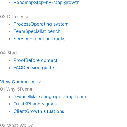
Roadmap
Step-by-step growth
03 Difference
Process
Operating system
Team
Specialist bench
Service
Execution tracks
04 Start
Proof
Before contact
FAQ
Decision guide
View Commerce →
01 Why 5Funnel
5Funnel
Marketing operating team
Trust
KPI and signals
Client
Growth situations
02 What We Do