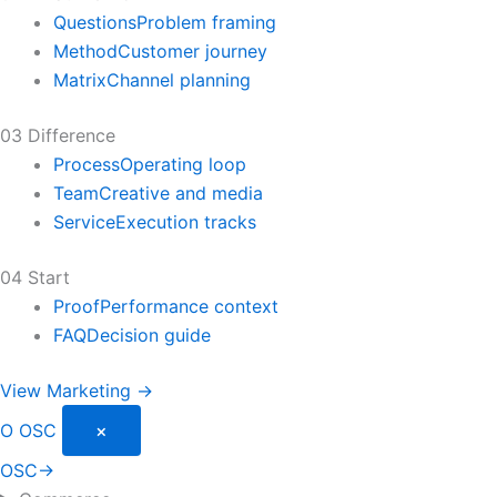
Questions
Problem framing
Method
Customer journey
Matrix
Channel planning
03 Difference
Process
Operating loop
Team
Creative and media
Service
Execution tracks
04 Start
Proof
Performance context
FAQ
Decision guide
View Marketing →
O
OSC
×
OSC
→