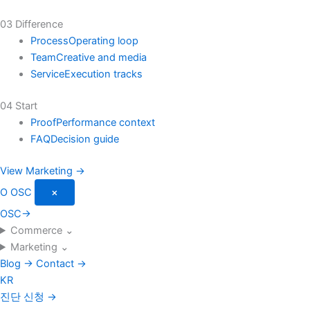
03 Difference
Process
Operating loop
Team
Creative and media
Service
Execution tracks
04 Start
Proof
Performance context
FAQ
Decision guide
View Marketing →
O
OSC
×
OSC
→
Commerce
⌄
Marketing
⌄
Blog
→
Contact
→
KR
진단 신청
→