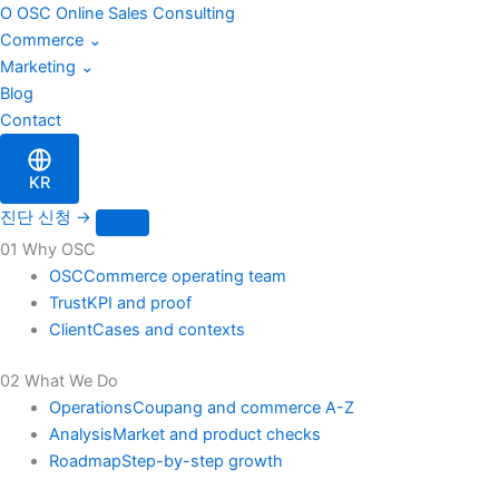
이
Skip
O
OSC
Online Sales Consulting
메
to
Commerce
⌄
일
content
Marketing
⌄
Blog
Contact
KR
진단 신청
→
01 Why OSC
OSC
Commerce operating team
Trust
KPI and proof
Client
Cases and contexts
02 What We Do
Operations
Coupang and commerce A-Z
Analysis
Market and product checks
Roadmap
Step-by-step growth