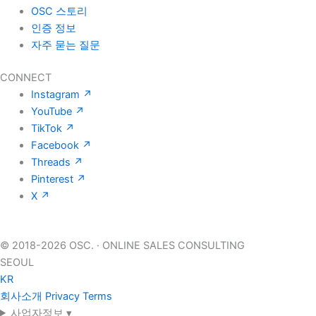
OSC 스토리
인증 정보
자주 묻는 질문
CONNECT
Instagram
↗
YouTube
↗
TikTok
↗
Facebook
↗
Threads
↗
Pinterest
↗
X
↗
© 2018-2026 OSC.
·
ONLINE SALES CONSULTING
SEOUL
KR
회사소개
Privacy
Terms
사업자정보 ▾