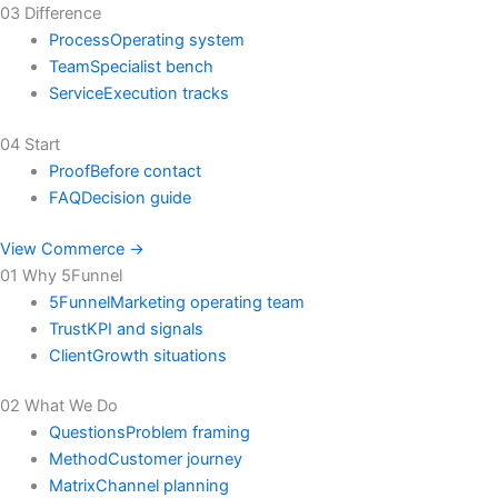
03 Difference
Process
Operating system
Team
Specialist bench
Service
Execution tracks
04 Start
Proof
Before contact
FAQ
Decision guide
View Commerce →
01 Why 5Funnel
5Funnel
Marketing operating team
Trust
KPI and signals
Client
Growth situations
02 What We Do
Questions
Problem framing
Method
Customer journey
Matrix
Channel planning