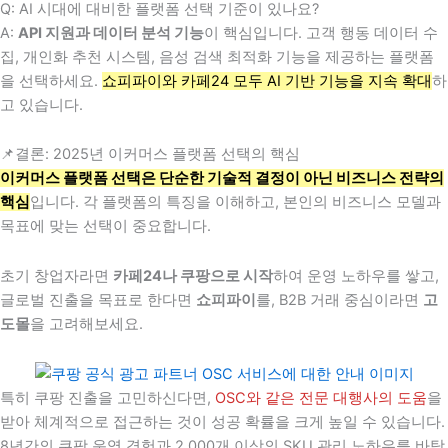
Q: AI 시대에 대비한 플랫폼 선택 기준이 있나요?
A:
API 지원과 데이터 분석 기능
이 핵심입니다. 고객 행동 데이터 수
집, 개인화 추천 시스템, 음성 검색 최적화 기능을 제공하는 플랫폼
을 선택하세요.
쇼피파이와 카페24 모두 AI 기반 기능을 지속 확대
하
고 있습니다.
📌결론: 2025년 이커머스 플랫폼 선택의 핵심
이커머스 플랫폼 선택은 단순한 기술적 결정이 아닌 비즈니스 전략의
핵심
입니다. 각 플랫폼의 특징을 이해하고, 본인의 비즈니스 모델과
목표에 맞는 선택이 중요합니다.
초기 창업자라면
카페24나 쿠팡으로 시작
하여 운영 노하우를 쌓고,
글로벌 진출을 목표로 한다면
쇼피파이
를, B2B 거래 중심이라면
고
도몰
을 고려해보세요.
특히 쿠팡 진출을 고민하신다면,
OSC와 같은 전문 대행사의 도움
을
받아 체계적으로 접근하는 것이 성공 확률을 크게 높일 수 있습니다.
8년간의 쿠팡 운영 경험과 2,000개 이상의 SKU 관리 노하우를 바탕