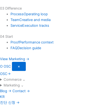
03 Difference
Process
Operating loop
Team
Creative and media
Service
Execution tracks
04 Start
Proof
Performance context
FAQ
Decision guide
View Marketing →
O
OSC
×
OSC
→
Commerce
⌄
Marketing
⌄
Blog
→
Contact
→
KR
진단 신청
→