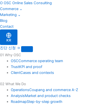
이
Skip
O
OSC
Online Sales Consulting
메
to
Commerce
⌄
일
content
Marketing
⌄
Blog
Contact
KR
진단 신청
→
01 Why OSC
OSC
Commerce operating team
Trust
KPI and proof
Client
Cases and contexts
02 What We Do
Operations
Coupang and commerce A-Z
Analysis
Market and product checks
Roadmap
Step-by-step growth