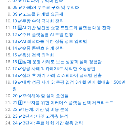
07
✔️쇼피파이 수익화 전략
08
✔️카페24 수수료 구조 및 수익화
09
✔️고도몰 단계별 요금제
10
✔️쿠팡 수익 극대화 전략
11
3️⃣AI 기반 발견형 쇼핑 트렌드와 플랫폼 대응 전략
12
✔️주요 플랫폼별 AI 도입 현황
13
✔️AI 최적화를 위한 상품 정보 입력법
14
✔️숏폼 콘텐츠 연계 전략
15
✔️음성 검색 최적화
16
4️⃣실제 운영 사례로 보는 성공과 실패 경험담
17
✔️성공 사례 1: 카페24로 시작한 소상공인
18
✔️실패 후 재기 사례 2: 쇼피파이 글로벌 진출
19
✔️대박 성공 사례 3: 쿠팡 입점 3개월 만에 월매출 1,500만
원
20
✔️주의해야 할 실패 요인들
21
5️⃣초보자를 위한 이커머스 플랫폼 선택 체크리스트
22
✔️1단계: 예산 및 비용 분석
23
✔️2단계: 타겟 고객층 분석
24
✔️3단계: 무료 체험 기간 활용 전략