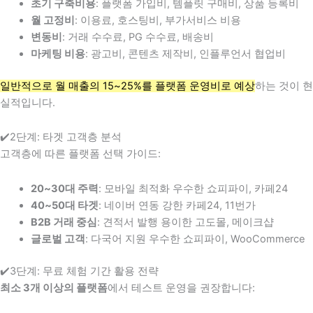
초기 구축비용
: 플랫폼 가입비, 템플릿 구매비, 상품 등록비
월 고정비
: 이용료, 호스팅비, 부가서비스 비용
변동비
: 거래 수수료, PG 수수료, 배송비
마케팅 비용
: 광고비, 콘텐츠 제작비, 인플루언서 협업비
일반적으로 월 매출의 15~25%를 플랫폼 운영비로 예상
하는 것이 현
실적입니다.
✔️2단계: 타겟 고객층 분석
고객층에 따른 플랫폼 선택 가이드:
20~30대 주력
: 모바일 최적화 우수한 쇼피파이, 카페24
40~50대 타겟
: 네이버 연동 강한 카페24, 11번가
B2B 거래 중심
: 견적서 발행 용이한 고도몰, 메이크샵
글로벌 고객
: 다국어 지원 우수한 쇼피파이, WooCommerce
✔️3단계: 무료 체험 기간 활용 전략
최소 3개 이상의 플랫폼
에서 테스트 운영을 권장합니다: