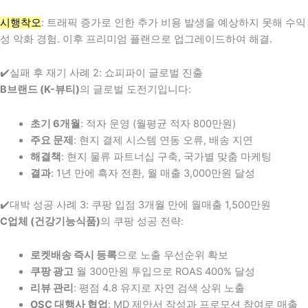
시행착오
: 트래픽 증가로 인한 추가 비용 발생을 예상하지 못해 수익
성 악화 경험. 이후 프리미엄 플랜으로 업그레이드하여 해결.
✔️실패 후 재기 사례 2: 쇼피파이 글로벌 진출
B브랜드 (K-뷰티)
의 글로벌 도전기입니다:
초기 6개월
: 적자 운영 (월평균 적자 800만원)
주요 문제
: 현지 결제 시스템 연동 오류, 배송 지연
해결책
: 현지 물류 파트너십 구축, 국가별 맞춤 마케팅
결과
: 1년 만에 흑자 전환, 월 매출 3,000만원 달성
✔️대박 성공 사례 3: 쿠팡 입점 3개월 만에 월매출 1,500만원
C업체 (건강기능식품)
의 쿠팡 성공 전략:
로켓배송 즉시 등록
으로 노출 우선순위 확보
쿠팡 광고
월 300만원 투입으로 ROAS 400% 달성
리뷰 관리
: 평점 4.8 유지로 자연 검색 상위 노출
OSC 대행사 협업
: MD 제안서 작성과 프로모션 참여로 매출