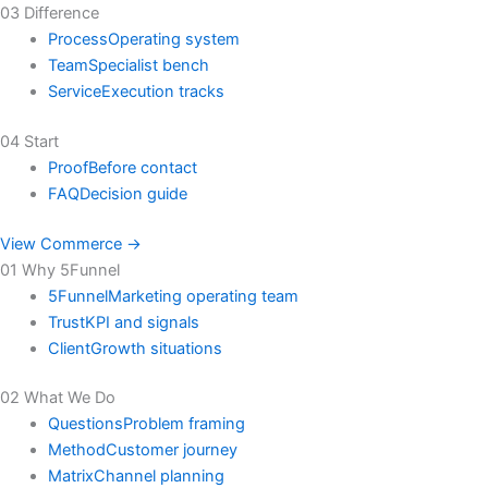
03 Difference
Process
Operating system
Team
Specialist bench
Service
Execution tracks
04 Start
Proof
Before contact
FAQ
Decision guide
View Commerce →
01 Why 5Funnel
5Funnel
Marketing operating team
Trust
KPI and signals
Client
Growth situations
02 What We Do
Questions
Problem framing
Method
Customer journey
Matrix
Channel planning