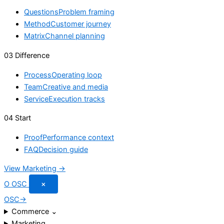
Questions
Problem framing
Method
Customer journey
Matrix
Channel planning
03 Difference
Process
Operating loop
Team
Creative and media
Service
Execution tracks
04 Start
Proof
Performance context
FAQ
Decision guide
View Marketing →
O
OSC
×
OSC
→
Commerce
⌄
Marketing
⌄