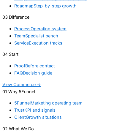
Roadmap
Step-by-step growth
03 Difference
Process
Operating system
Team
Specialist bench
Service
Execution tracks
04 Start
Proof
Before contact
FAQ
Decision guide
View Commerce →
01 Why 5Funnel
5Funnel
Marketing operating team
Trust
KPI and signals
Client
Growth situations
02 What We Do