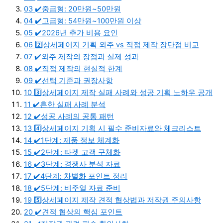
03
✔️중급형: 20만원~50만원
04
✔️고급형: 54만원~100만원 이상
05
✔️2026년 추가 비용 요인
06
2️⃣상세페이지 기획 외주 vs 직접 제작 장단점 비교
07
✔️외주 제작의 장점과 실제 성과
08
✔️직접 제작의 현실적 한계
09
✔️선택 기준과 권장사항
10
3️⃣상세페이지 제작 실패 사례와 성공 기획 노하우 공개
11
✔️흔한 실패 사례 분석
12
✔️성공 사례의 공통 패턴
13
4️⃣상세페이지 기획 시 필수 준비자료와 체크리스트
14
✔️1단계: 제품 정보 체계화
15
✔️2단계: 타겟 고객 구체화
16
✔️3단계: 경쟁사 분석 자료
17
✔️4단계: 차별화 포인트 정리
18
✔️5단계: 비주얼 자료 준비
19
5️⃣상세페이지 제작 견적 협상법과 저작권 주의사항
20
✔️견적 협상의 핵심 포인트