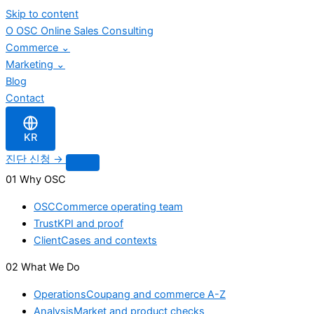
Skip to content
O
OSC
Online Sales Consulting
Commerce
⌄
Marketing
⌄
Blog
Contact
KR
진단 신청
→
01 Why OSC
OSC
Commerce operating team
Trust
KPI and proof
Client
Cases and contexts
02 What We Do
Operations
Coupang and commerce A-Z
Analysis
Market and product checks