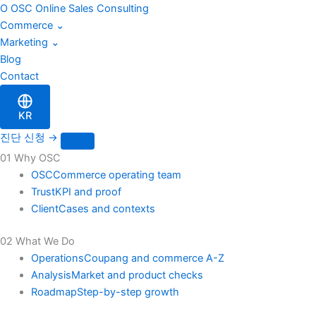
이
Skip
O
OSC
Online Sales Consulting
메
to
Commerce
⌄
일
content
Marketing
⌄
Blog
Contact
KR
진단 신청
→
01 Why OSC
OSC
Commerce operating team
Trust
KPI and proof
Client
Cases and contexts
02 What We Do
Operations
Coupang and commerce A-Z
Analysis
Market and product checks
Roadmap
Step-by-step growth