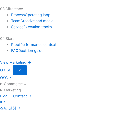
03 Difference
Process
Operating loop
Team
Creative and media
Service
Execution tracks
04 Start
Proof
Performance context
FAQ
Decision guide
View Marketing →
O
OSC
×
OSC
→
Commerce
⌄
Marketing
⌄
Blog
→
Contact
→
KR
진단 신청
→