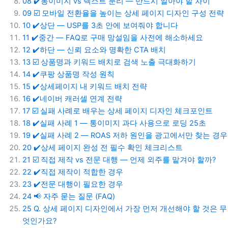
08
✔️통이미지 vs 텍스트 분리 — 반드시 알아야 할 차이
09
☑️ 모바일 전환율을 높이는 상세 페이지 디자인 구성 전략
10
✔️상단 — USP를 3초 안에 보여줘야 합니다
11
✔️중간 — FAQ로 구매 망설임을 사전에 해소하세요
12
✔️하단 — 신뢰 요소와 명확한 CTA 배치
13
☑️ 상품명과 키워드 배치로 검색 노출 극대화하기
14
✔️쿠팡 상품명 작성 원칙
15
✔️상세페이지 내 키워드 배치 전략
16
✔️네이버 캐러셀 연계 전략
17
☑️ 실패 사례로 배우는 상세 페이지 디자인 체크포인트
18
✔️실패 사례 1 — 통이미지 과다 사용으로 로딩 25초
19
✔️실패 사례 2 — ROAS 저하 원인을 광고에서만 찾는 경우
20
✔️상세 페이지 완성 전 필수 확인 체크리스트
21
☑️ 직접 제작 vs 전문 대행 — 언제 외주를 맡겨야 할까?
22
✔️직접 제작이 적합한 경우
23
✔️전문 대행이 필요한 경우
24
📢 자주 묻는 질문 (FAQ)
25
Q. 상세 페이지 디자인에서 가장 먼저 개선해야 할 것은 무
엇인가요?