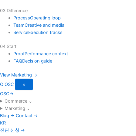
03 Difference
Process
Operating loop
Team
Creative and media
Service
Execution tracks
04 Start
Proof
Performance context
FAQ
Decision guide
View Marketing →
O
OSC
×
OSC
→
Commerce
⌄
Marketing
⌄
Blog
→
Contact
→
KR
진단 신청
→