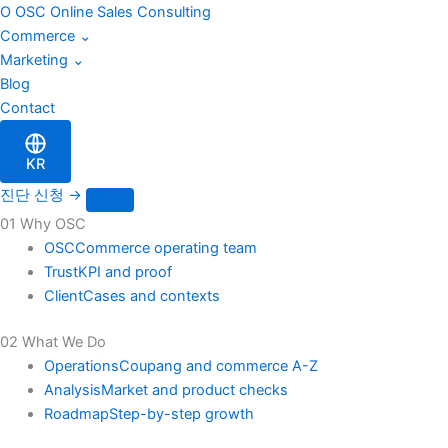
블
Skip
O
OSC
Online Sales Consulting
로
to
Commerce
⌄
그
content
Marketing
⌄
검
Blog
색
Contact
KR
진단 신청
→
01 Why OSC
OSC
Commerce operating team
Trust
KPI and proof
Client
Cases and contexts
02 What We Do
Operations
Coupang and commerce A-Z
Analysis
Market and product checks
Roadmap
Step-by-step growth