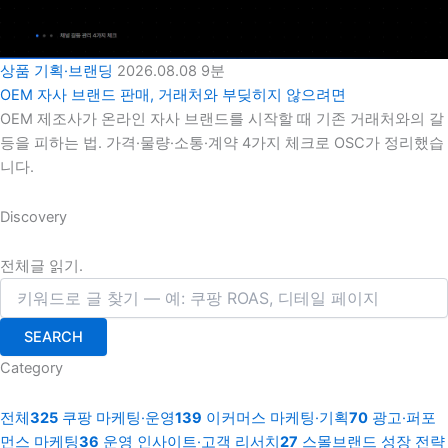
상품 기획·브랜딩
2026.08.08
9분
OEM 자사 브랜드 판매, 거래처와 부딪히지 않으려면
OEM 제조사가 온라인 자사 브랜드를 시작할 때 기존 거래처와의 갈
등을 피하는 법. 가격·물량·소통·계약 4가지 체크로 OSC가 정리했습
니다.
Discovery
전체글 읽기.
SEARCH
Category
전체
325
쿠팡 마케팅·운영
139
이커머스 마케팅·기획
70
광고·퍼포
먼스 마케팅
36
운영 인사이트·고객 리서치
27
스몰브랜드 성장 전략