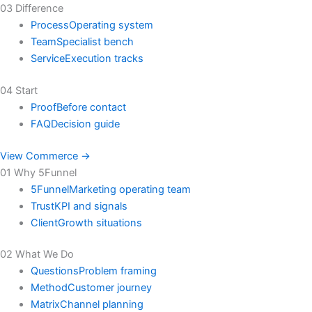
03 Difference
Process
Operating system
Team
Specialist bench
Service
Execution tracks
04 Start
Proof
Before contact
FAQ
Decision guide
View Commerce →
01 Why 5Funnel
5Funnel
Marketing operating team
Trust
KPI and signals
Client
Growth situations
02 What We Do
Questions
Problem framing
Method
Customer journey
Matrix
Channel planning