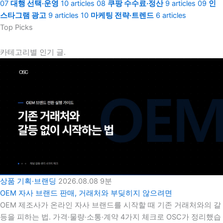
07
대행 선택·운영
10 articles
08
쿠팡 수수료·정산
9 articles
09
인
스타그램 광고
9 articles
10
마케팅 전략·트렌드
6 articles
Top Picks
카테고리별 인기 글.
상품 기획·브랜딩
2026.08.08
9분
OEM 자사 브랜드 판매, 거래처와 부딪히지 않으려면
OEM 제조사가 온라인 자사 브랜드를 시작할 때 기존 거래처와의 갈
등을 피하는 법. 가격·물량·소통·계약 4가지 체크로 OSC가 정리했습