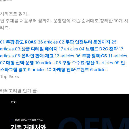
시리즈로 읽기.
한 주제를 처음부터 끝까지. 운영팀이 학습 순서대로 정리한 10개 시
리즈.
01
쿠팡 광고 ROAS
36 articles
02
쿠팡 입점부터 운영까지
25
articles
03
상품 디테일 페이지
17 articles
04
브랜드 D2C 전략
17
articles
05
온라인 판매·재고
12 articles
06
쿠팡 정책·CS
11 articles
07
대행 선택·운영
10 articles
08
쿠팡 수수료·정산
9 articles
09
인
스타그램 광고
9 articles
10
마케팅 전략·트렌드
6 articles
Top Picks
카테고리별 인기 글.