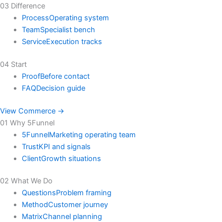
03 Difference
Process
Operating system
Team
Specialist bench
Service
Execution tracks
04 Start
Proof
Before contact
FAQ
Decision guide
View Commerce →
01 Why 5Funnel
5Funnel
Marketing operating team
Trust
KPI and signals
Client
Growth situations
02 What We Do
Questions
Problem framing
Method
Customer journey
Matrix
Channel planning