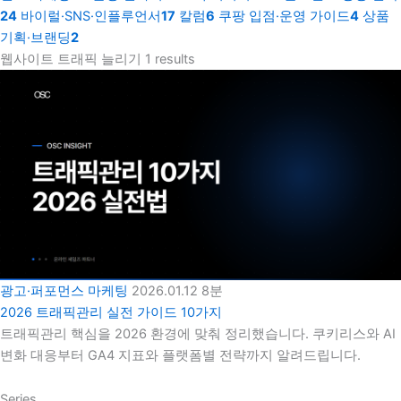
24
바이럴·SNS·인플루언서
17
칼럼
6
쿠팡 입점·운영 가이드
4
상품
기획·브랜딩
2
웹사이트 트래픽 늘리기
1 results
광고·퍼포먼스 마케팅
2026.01.12
8분
2026 트래픽관리 실전 가이드 10가지
트래픽관리 핵심을 2026 환경에 맞춰 정리했습니다. 쿠키리스와 AI
변화 대응부터 GA4 지표와 플랫폼별 전략까지 알려드립니다.
Series