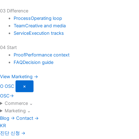
03 Difference
Process
Operating loop
Team
Creative and media
Service
Execution tracks
04 Start
Proof
Performance context
FAQ
Decision guide
View Marketing →
O
OSC
×
OSC
→
Commerce
⌄
Marketing
⌄
Blog
→
Contact
→
KR
진단 신청
→