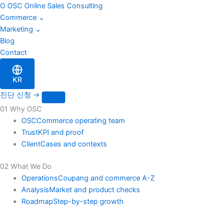
블
Skip
O
OSC
Online Sales Consulting
로
to
Commerce
⌄
그
content
Marketing
⌄
검
Blog
색
Contact
KR
진단 신청
→
01 Why OSC
OSC
Commerce operating team
Trust
KPI and proof
Client
Cases and contexts
02 What We Do
Operations
Coupang and commerce A-Z
Analysis
Market and product checks
Roadmap
Step-by-step growth