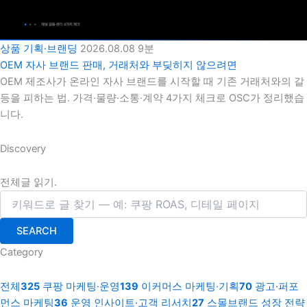
상품 기획·브랜딩
2026.08.08
9분
OEM 자사 브랜드 판매, 거래처와 부딪히지 않으려면
OEM 제조사가 온라인 자사 브랜드를 시작할 때 기존 거래처와의 갈
등을 피하는 법. 가격·물량·소통·계약 4가지 체크로 OSC가 정리했습
니다.
Discovery
전체글 읽기.
SEARCH
Category
전체
325
쿠팡 마케팅·운영
139
이커머스 마케팅·기획
70
광고·퍼포
먼스 마케팅
36
운영 인사이트·고객 리서치
27
스몰브랜드 성장 전략