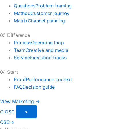
Questions
Problem framing
Method
Customer journey
Matrix
Channel planning
03 Difference
Process
Operating loop
Team
Creative and media
Service
Execution tracks
04 Start
Proof
Performance context
FAQ
Decision guide
View Marketing →
O
OSC
×
OSC
→