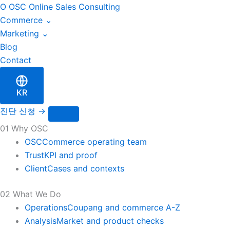
블
Skip
O
OSC
Online Sales Consulting
로
to
Commerce
⌄
그
content
Marketing
⌄
검
색
Blog
Contact
KR
진단 신청
→
01 Why OSC
OSC
Commerce operating team
Trust
KPI and proof
Client
Cases and contexts
02 What We Do
Operations
Coupang and commerce A-Z
Analysis
Market and product checks