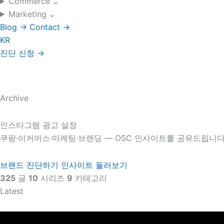
Commerce
⌄
Marketing
⌄
Blog
→
Contact
→
KR
진단 신청
→
Archive
인스타그램 광고 설정
쿠팡·이커머스·마케팅·브랜딩 — OSC 인사이트를 공유드립니다
브랜드 진단하기
인사이트 둘러보기
325
글
10
시리즈
9
카테고리
Latest