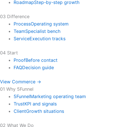
Roadmap
Step-by-step growth
03 Difference
Process
Operating system
Team
Specialist bench
Service
Execution tracks
04 Start
Proof
Before contact
FAQ
Decision guide
View Commerce →
01 Why 5Funnel
5Funnel
Marketing operating team
Trust
KPI and signals
Client
Growth situations
02 What We Do