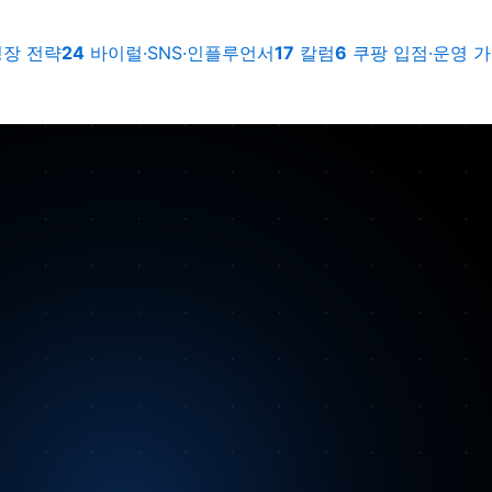
장 전략
24
바이럴·SNS·인플루언서
17
칼럼
6
쿠팡 입점·운영 가