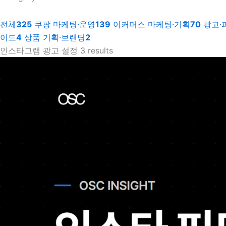
전체
325
쿠팡 마케팅·운영
139
이커머스 마케팅·기획
70
광고·
이드
4
상품 기획·브랜딩
2
인스타그램 광고 설정
3 results