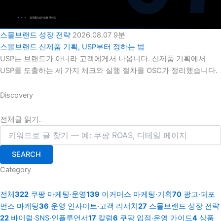
스몰브랜드 성장 전략
2026.08.07
9분
스몰브랜드 신제품 기획, USP부터 정하는 법
USP는 브랜드가 아니라 고객에게서 나옵니다. 신제품 기획에서
USP를 도출하는 세 가지 체크와 실행 절차를 OSC가 정리했습니다.
Discovery
전체글 읽기.
SEARCH
Category
전체
322
쿠팡 마케팅·운영
139
이커머스 마케팅·기획
70
광고·퍼포
먼스 마케팅
36
운영 인사이트·고객 리서치
27
스몰브랜드 성장 전략
22
바이럴·SNS·인플루언서
17
칼럼
6
쿠팡 입점·운영 가이드
4
상품