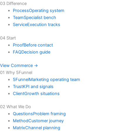
03 Difference
Process
Operating system
Team
Specialist bench
Service
Execution tracks
04 Start
Proof
Before contact
FAQ
Decision guide
View Commerce →
01 Why 5Funnel
5Funnel
Marketing operating team
Trust
KPI and signals
Client
Growth situations
02 What We Do
Questions
Problem framing
Method
Customer journey
Matrix
Channel planning