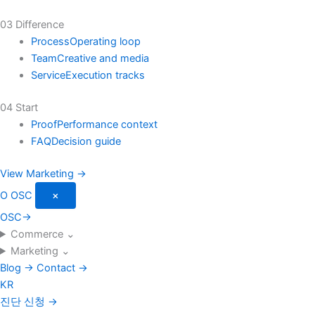
03 Difference
Process
Operating loop
Team
Creative and media
Service
Execution tracks
04 Start
Proof
Performance context
FAQ
Decision guide
View Marketing →
O
OSC
×
OSC
→
Commerce
⌄
Marketing
⌄
Blog
→
Contact
→
KR
진단 신청
→