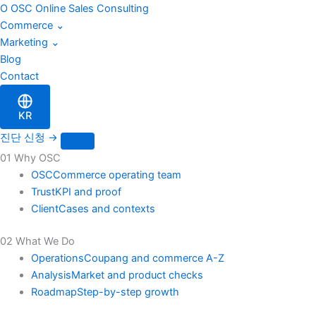
블
Skip
O
OSC
Online Sales Consulting
로
to
Commerce
⌄
그
content
Marketing
⌄
검
Blog
색
Contact
KR
진단 신청
→
01 Why OSC
OSC
Commerce operating team
Trust
KPI and proof
Client
Cases and contexts
02 What We Do
Operations
Coupang and commerce A-Z
Analysis
Market and product checks
Roadmap
Step-by-step growth