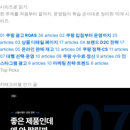
시리즈로 읽기.
한 주제를 처음부터 끝까지. 운영팀이 학습 순서대로 정리한 10개 시
리즈.
01
쿠팡 광고 ROAS
36 articles
02
쿠팡 입점부터 운영까지
25
articles
03
상품 디테일 페이지
17 articles
04
브랜드 D2C 전략
17
articles
05
온라인 판매·재고
12 articles
06
쿠팡 정책·CS
11 articles
07
대행 선택·운영
10 articles
08
쿠팡 수수료·정산
9 articles
09
인
스타그램 광고
9 articles
10
마케팅 전략·트렌드
6 articles
Top Picks
카테고리별 인기 글.