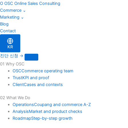
블
Skip
O
OSC
Online Sales Consulting
로
to
Commerce
⌄
그
content
Marketing
⌄
검
Blog
색
Contact
KR
진단 신청
→
01 Why OSC
OSC
Commerce operating team
Trust
KPI and proof
Client
Cases and contexts
02 What We Do
Operations
Coupang and commerce A-Z
Analysis
Market and product checks
Roadmap
Step-by-step growth