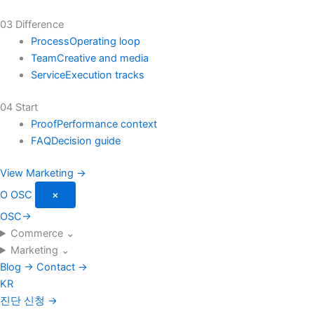
03 Difference
Process
Operating loop
Team
Creative and media
Service
Execution tracks
04 Start
Proof
Performance context
FAQ
Decision guide
View Marketing →
O
OSC
×
OSC
→
Commerce
⌄
Marketing
⌄
Blog
→
Contact
→
KR
진단 신청
→