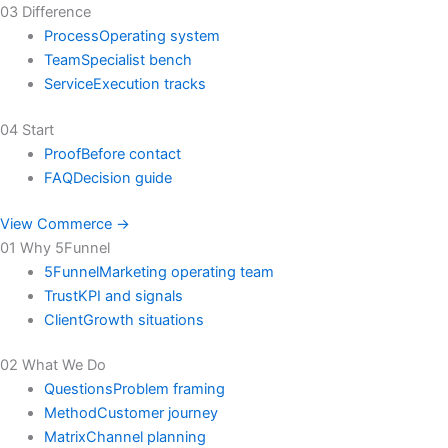
03 Difference
Process
Operating system
Team
Specialist bench
Service
Execution tracks
04 Start
Proof
Before contact
FAQ
Decision guide
View Commerce →
01 Why 5Funnel
5Funnel
Marketing operating team
Trust
KPI and signals
Client
Growth situations
02 What We Do
Questions
Problem framing
Method
Customer journey
Matrix
Channel planning