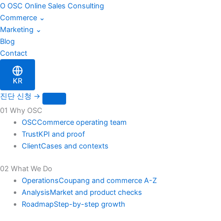
블
Skip
O
OSC
Online Sales Consulting
로
to
Commerce
⌄
그
content
Marketing
⌄
검
Blog
색
Contact
KR
진단 신청
→
01 Why OSC
OSC
Commerce operating team
Trust
KPI and proof
Client
Cases and contexts
02 What We Do
Operations
Coupang and commerce A-Z
Analysis
Market and product checks
Roadmap
Step-by-step growth