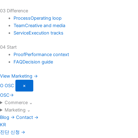
03 Difference
Process
Operating loop
Team
Creative and media
Service
Execution tracks
04 Start
Proof
Performance context
FAQ
Decision guide
View Marketing →
O
OSC
×
OSC
→
Commerce
⌄
Marketing
⌄
Blog
→
Contact
→
KR
진단 신청
→