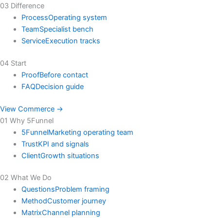
03 Difference
Process
Operating system
Team
Specialist bench
Service
Execution tracks
04 Start
Proof
Before contact
FAQ
Decision guide
View Commerce →
01 Why 5Funnel
5Funnel
Marketing operating team
Trust
KPI and signals
Client
Growth situations
02 What We Do
Questions
Problem framing
Method
Customer journey
Matrix
Channel planning